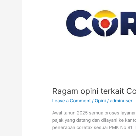
dari
aktivitas
keseharian
dan
pengalaman
penulis
(1)
Ragam opini terkait Co
Leave a Comment
/
Opini
/
adminuser
Awal tahun 2025 semua proses layanan
pajak yang datang dan dilayani ke kant
penerapan coretax sesuai PMK No 81 T